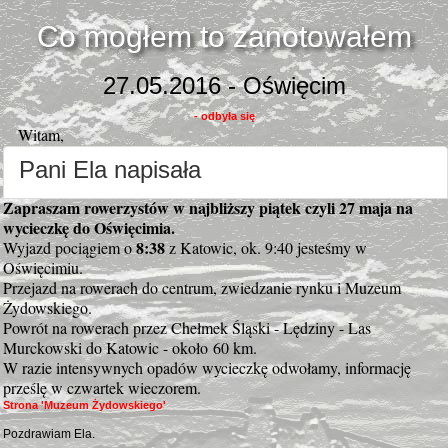
Co mogłem to zanotowałem
27.05.2016 - Oświęcim
- odbyła się
Witam,
Pani Ela napisała
Zapraszam rowerzystów w najbliższy piątek czyli 27 maja na
wycieczkę do Oświęcimia.
8:38
Wyjazd pociągiem o
z Katowic, ok. 9:40 jesteśmy w
Oświęcimiu.
Przejazd na rowerach do centrum, zwiedzanie rynku i Muzeum
Żydowskiego.
Powrót na rowerach przez Chełmek Śląski - Lędziny - Las
Murckowski do Katowic - około 60 km.
W razie intensywnych opadów wycieczkę odwołamy, informację
prześlę w czwartek wieczorem.
Strona 'Muzeum Żydowskiego'
Pozdrawiam Ela.