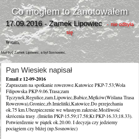
Co mogłem to zanotowałem
17.09.2016 - Zamek Lipowiec
- nie odbyła
się
Witam,
Miał być Zamek Lipowiec, a był Sosnowiec.
Pan Wiesiek napisał
Email z 12-09-2016
Zapraszam na spotkanie rowerowe.Katowice PKP-7.53;Wola
Filipowska PKP-9.06.Trasa;zam
Tęczynek,Regulice,zam.Lipowiec,Babice,Mętków(Wiślana Trasa
Rowerowa),Groniec,zb.Imielińki,Katowice.Do przejechania
ok.75 km.Ubezpieczenie we własnym zakresie.Możliwość
skrócenia trasy .(Imielin PKP-15.59;17.58;Kt PKP-16.33;18.33).
Potwierdzenie w piątek ok.20.00. I decyzja czy jedziemy
pociągiem czy bliżej (np.Sosnowiec)