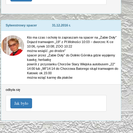
Sylwestrowy spacer 31.12.2016 r.
Kto ma czas i ochotę to zapraszam na spacer na „Żabie Doły”
Dojazd tramwajem „19” z Pl.Wolności 10:03 – dworzec K-ce
10:06, rynek 10:08; ZOO 10:22
można wsiąść „po drodze”
spacer przez „Żabie Doły” do Dolinki Górnika gdzie wypijemy
kawkę, herbatkę
powrót z przystanku Chorzów Stary Wiejska autobusem „22”
14:00 lub „98”14:14 do Chorzowa Batorego skąd tramwajem do
Katowic ok.15:00
można wziąć karmę dla ptaków
odbyła się
Jak było