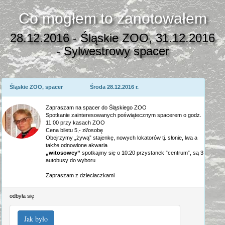
Co mogłem to zanotowałem
28.12.2016 - Śląskie ZOO, 31.12.2016
- Sylwestrowy spacer
Śląskie ZOO, spacer Środa 28.12.2016 r.
Zapraszam na spacer do Śląskiego ZOO
Spotkanie zainteresowanych poświątecznym spacerem o godz.
11:00 przy kasach ZOO
Cena biletu 5,- zł/osobę
Obejrzymy „żywą” stajenkę, nowych lokatorów tj. słonie, lwa a
także odnowione akwaria
„witosowcy”
spotkajmy się o 10:20 przystanek ”centrum”, są 3
autobusy do wyboru
Zapraszam z dzieciaczkami
odbyła się
Jak było